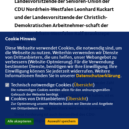
Landesvorsitzende der Senioren-Union der
CDU Nordrhein-Westfalen Leonhard Kuckart
und der Landesvorsitzende der Christlich-
Demokratischen Arbeitnehmer-schaft der
CDU Nordrhein-Westfalen Ralf Brauksiepe
Cookie Hinweis
MdB:
Diese Webseite verwendet Cookies, die notwendig sind, um
die Webseite zu nutzen. Weiterhin verwenden wir Dienste
von Drittanbietern, die uns helfen, unser Webangebot zu
"Bei der Einführung der Rentenversicherung war es
verbessern (Website-Optmierung). Für die Verwendung
richtig, auf das Äquivalenzprinzip zu setzen und damit
bestimmter Dienste, benötigen wir Ihre Einwilligung. Ihre
die Höhe der Altersbezüge an den eingezahlten Beiträgen
Einwilligung können Sie jederzeit widerrufen. Weitere
Informationen finden Sie in unserer
Datenschutzerklärung
.
zu orientieren. Durch den künftig deutlichen Rückgang
der Zahl der Erwerbstätigen, die starke Zunahme der Zahl
Technisch notwendige Cookies (
Übersicht
)
der Rentnerinnen und Rentner und eine wachsende Zahl
Die notwendigen Cookies werden allein für den ordnungsgemäßen
Gebrauch der Webseite benötigt.
derer, die keine lückenlose Erwerbsbiografie haben, ist es
Cookies von Drittanbietern (
Übersicht
)
notwendig, die rentenpolitischen Weichen und damit den
Zur Optimierung unserer Webseite binden wir Dienste und Angebote
Generationenvertrag ein Stück weit neu zu justieren.
von Drittanbietern ein.
Diese Forderung ist auch Bestandteil des CDU-
Grundsatzprogramms.
Alle akzeptieren
Auswahl speichern