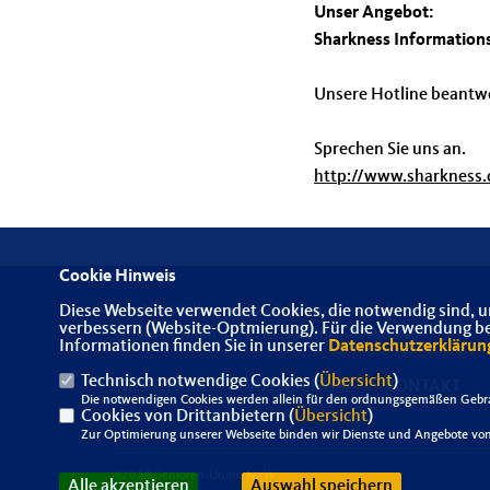
Unser Angebot:
Sharkness Informations
Unsere Hotline beantwo
Sprechen Sie uns an.
http://www.sharkness.
Cookie Hinweis
Diese Webseite verwendet Cookies, die notwendig sind, u
Herzlich Willkommen auf der Homepage der
verbessern (Website-Optmierung). Für die Verwendung best
Senioren-Union der CDU Nordrhein-Westfalen!
Informationen finden Sie in unserer
Datenschutzerklärun
Technisch notwendige Cookies (
Übersicht
)
IMPRESSUM
DATENSCHUTZ
KONTAKT
Die notwendigen Cookies werden allein für den ordnungsgemäßen Gebra
Cookies von Drittanbietern (
Übersicht
)
Zur Optimierung unserer Webseite binden wir Dienste und Angebote von 
@2026 Senioren-Union NRW
Alle akzeptieren
Auswahl speichern