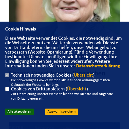
Cookie Hinweis
Diese Webseite verwendet Cookies, die notwendig sind, um
die Webseite zu nutzen. Weiterhin verwenden wir Dienste
von Drittanbietern, die uns helfen, unser Webangebot zu
verbessern (Website-Optmierung). Für die Verwendung
bestimmter Dienste, benötigen wir Ihre Einwilligung. Ihre
Einwilligung können Sie jederzeit widerrufen. Weitere
Informationen finden Sie in unserer
Datenschutzerklärung
.
Christa Waschkowitz-Biggeleben
Technisch notwendige Cookies (
Übersicht
)
stv. Landesvorsitzende
Die notwendigen Cookies werden allein für den ordnungsgemäßen
Gebrauch der Webseite benötigt.
Cookies von Drittanbietern (
Übersicht
)
Zur Optimierung unserer Webseite binden wir Dienste und Angebote
von Drittanbietern ein.
Alle akzeptieren
Auswahl speichern