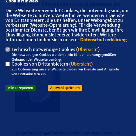
Cookie Hinweis
genannten Flüchtlingen ohne Bleiberecht am
Diese Webseite verwendet Cookies, die notwendig sind, um
Dienstag (8.12.) ohne plausible Begründung
die Webseite zu nutzen. Weiterhin verwenden wir Dienste
von Drittanbietern, die uns helfen, unser Webangebot zu
zurückwies, sagte jetzt Leonhard Kuckart,
verbessern (Website-Optmierung). Für die Verwendung
Landesvorsitzender der Senioren-Union
bestimmter Dienste, benötigen wir Ihre Einwilligung. Ihre
Einwilligung können Sie jederzeit widerrufen. Weitere
NRW:
Informationen finden Sie in unserer
Datenschutzerklärung
.
Technisch notwendige Cookies (
Übersicht
)
Die notwendigen Cookies werden allein für den ordnungsgemäßen
Gebrauch der Webseite benötigt.
Cookies von Drittanbietern (
Übersicht
)
Zur Optimierung unserer Webseite binden wir Dienste und Angebote
von Drittanbietern ein.
Alle akzeptieren
Auswahl speichern
Innenminister Jäger macht sich zum Komplizen derer, die