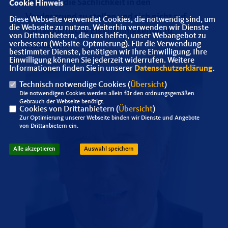
Parteien, die Sachlichkeit in den
Cookie Hinweis
Vordergrund zu stellen und sich nicht auf
Diese Webseite verwendet Cookies, die notwendig sind, um
die Webseite zu nutzen. Weiterhin verwenden wir Dienste
parteipolitische Eigensinnigkeiten zu
von Drittanbietern, die uns helfen, unser Webangebot zu
verbessern (Website-Optmierung). Für die Verwendung
versteifen.
bestimmter Dienste, benötigen wir Ihre Einwilligung. Ihre
Einwilligung können Sie jederzeit widerrufen. Weitere
Informationen finden Sie in unserer
Datenschutzerklärung
.
Technisch notwendige Cookies (
Übersicht
)
Die notwendigen Cookies werden allein für den ordnungsgemäßen
Gebrauch der Webseite benötigt.
Cookies von Drittanbietern (
Übersicht
)
Zur Optimierung unserer Webseite binden wir Dienste und Angebote
von Drittanbietern ein.
Alle akzeptieren
Auswahl speichern