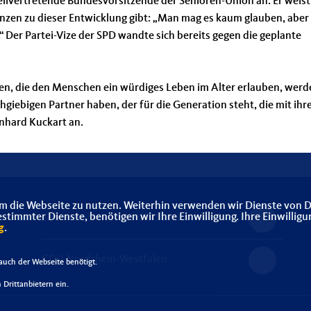
tellvertretende Bundesvorsitzende der Senioren-Union an. Er weist
anzen zu dieser Entwicklung gibt: „Man mag es kaum glauben, aber
“ Der Partei-Vize der SPD wandte sich bereits gegen die geplante
n, die den Menschen ein würdiges Leben im Alter erlauben, werd
hgiebigen Partner haben, der für die Generation steht, die mit ihr
nhard Kuckart an.
m die Webseite zu nutzen. Weiterhin verwenden wir Dienste von D
immter Dienste, benötigen wir Ihre Einwilligung. Ihre Einwilligu
Senioren-Union der CDU Deutschlands
g
.
CDU Nordrhein-Westfalen
uch der Webseite benötigt.
Drittanbietern ein.