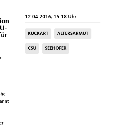
12.04.2016, 15:18 Uhr
ion
SU-
KUCKART
ALTERSARMUT
für
CSU
SEEHOFER
r
phe
kannt
er