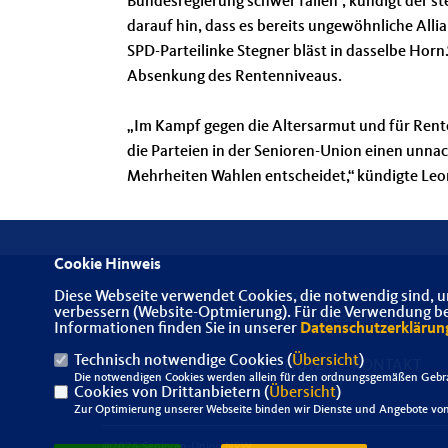
Bundesregierung schwer fallen“, kündigt der s
darauf hin, dass es bereits ungewöhnliche Alli
SPD-Parteilinke Stegner bläst in dasselbe Horn.
Absenkung des Rentenniveaus.
Im Kampf gegen die Altersarmut und für Rente
die Parteien in der Senioren-Union einen unnac
Mehrheiten Wahlen entscheidet,“ kündigte Leo
Cookie Hinweis
Diese Webseite verwendet Cookies, die notwendig sind, u
Herzlich Willkommen auf der Homepage der
verbessern (Website-Optmierung). Für die Verwendung best
Senioren-Union der CDU Nordrhein-Westfalen!
Informationen finden Sie in unserer
Datenschutzerklärun
Technisch notwendige Cookies (
Übersicht
)
IMPRESSUM
DATENSCHUTZ
KONTAKT
Die notwendigen Cookies werden allein für den ordnungsgemäßen Gebra
Cookies von Drittanbietern (
Übersicht
)
Zur Optimierung unserer Webseite binden wir Dienste und Angebote von 
@2026 Senioren-Union NRW