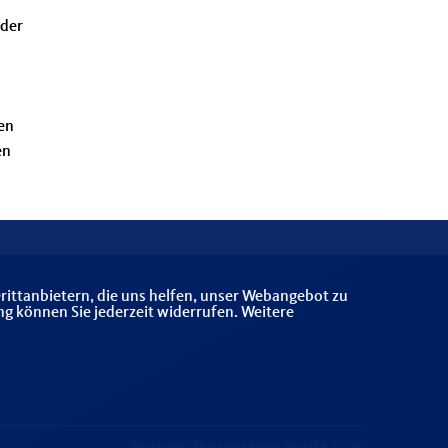
 der
en
en
rittanbietern, die uns helfen, unser Webangebot zu
ng können Sie jederzeit widerrufen. Weitere
Realisation: Sharkness Media GmbH & Co. KG